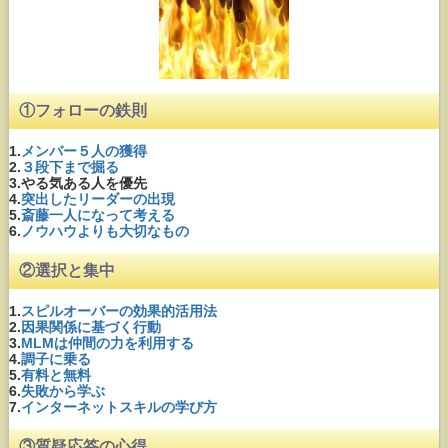
①フォローの鉄則
1.
メンバー５人の獲得
2.
３段下まで掘る
3.やる気ある人を優先
4.
突出したリーダーの出現
5.
斎藤一人になって考える
6.
ノウハウよりも大切なもの
②選択と集中
1.
スピルオーバーの効果的活用法
2.
因果関係に基づく行動
3.
MLMは仲間の力を利用する
4.
調子に乗る
5.
有料と無料
6.
失敗から学ぶ
7.
インターネットスキルの学び方
③質疑応答の心得