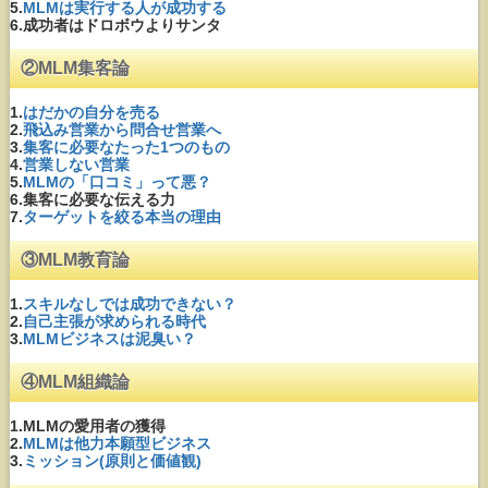
5.
MLMは実行する人が成功する
6.成功者はドロボウよりサンタ
②MLM集客論
1.
はだかの自分を売る
2.
飛込み営業から問合せ営業へ
3.
集客に必要なたった1つのもの
4.
営業しない営業
5.
MLMの「口コミ」って悪？
6.集客に必要な伝える力
7.
ターゲットを絞る本当の理由
③MLM教育論
1.
スキルなしでは成功できない？
2.
自己主張が求められる時代
3.
MLMビジネスは泥臭い？
④MLM組織論
1.MLMの愛用者の獲得
2.
MLMは他力本願型ビジネス
3.
ミッション(原則と価値観)