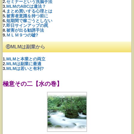
2.
セミナーという洗脳手法
3.
MLMのABCは違法？
4.
まとめ買いする心理とは
5.
被害者意識を持つ前に
6.
短期間で稼ごうとしない
7.
即日サインアップの罠
8.
被害が出る勧誘手法
9.
ＭＬＭ９つの嘘?
⑥MLMは副業から
1.
MLMと本業との両立
2.
MLMは副業に最適
3.
MLMは若いと有利?
極意その二【水の巻】