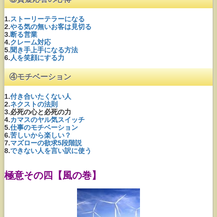
1.
ストーリーテラーになる
2.
やる気の無いお客は見切る
3.
断る営業
4.
クレーム対応
5.
聞き手上手になる方法
6.
人を笑顔にする力
④モチベーション
1.
付き合いたくない人
2.
ネクストの法則
3.必死の心と必死の力
4.
カマスのヤル気スイッチ
5.
仕事のモチベーション
6.
苦しいから楽しい？
7.
マズローの欲求5段階説
8.
できない人を言い訳に使う
極意その四【風の巻】