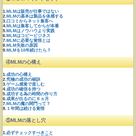
1.
MLMは販売が仕事ではない
2.
MLMの基本は製品を体感する
3.
口コミからネット集客へ
4.
MLMは集客してからが本番
5.
MLMはノウハウより実践
6.
MLMはコピービジネス
7.
MLMに必要な覚悟とは
8.
MLM失敗の原因
9.
MLMを10年続けたら？
④MLMの心構え
1.
成功の心構え
2.
究極の成功の秘訣
3.
ゲーム感覚で楽しむ
4.
成功の確信を持つ
5.
成功する為の時間の作り方
6.
成果が出るのに６ヵ月
7.
MLMの魔の関門って？
8.
１年間は続ける覚悟
⑤MLMの落とし穴
1.
必ずチェックすべきこと