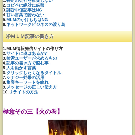
1.
特定の会社を推奨しない
2.
コピペは絶対に厳禁
3.
誹謗中傷記事はNG
4.
甘い言葉で誘わない
5.
MLMのかけもちはNG
6.
ネットワークビジネスの渡り鳥
④ＭＬＭ記事の書き方
1.MLM情報発信サイトの作り方
2.
サイトに魂はあるか?
3.
検索ユーザーが求めるもの
4.
記事の書き方で悩む事
5.
人を動かす言葉
6.
クリックしたくなるタイトル
7.
シナジー効果の活用
8.
集客キーワードを絞れ
9.
メッセージの正しい伝え方
10.
リライトの方法
極意その三【火の巻】