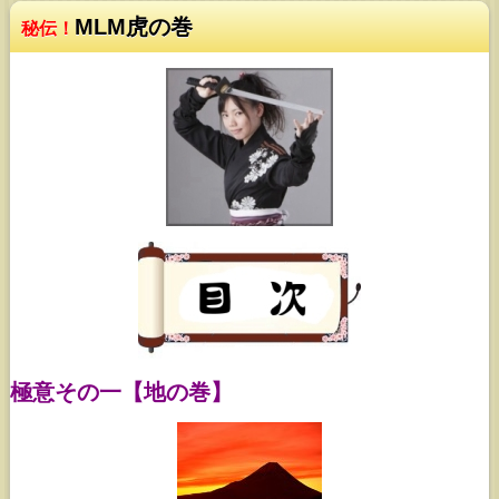
MLM虎の巻
秘伝！
極意その一【地の巻】