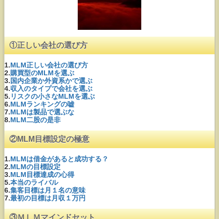
①正しい会社の選び方
1.
MLM正しい会社の選び方
2.
購買型のMLMを選ぶ
3.
国内企業か外資系かで選ぶ
4.
収入のタイプで会社を選ぶ
5.
リスクの小さなMLMを選ぶ
6.
MLMランキングの嘘
7.
MLMは製品で選ぶな
8.
MLM二股の是非
②MLM目標設定の極意
1.
MLMは借金があると成功する？
2.
MLMの目標設定
3.
MLM目標達成の心得
5.
本当のライバル
6.
集客目標は月１名の意味
7.
最初の目標は月収１万円
③ＭＬＭマインドセット