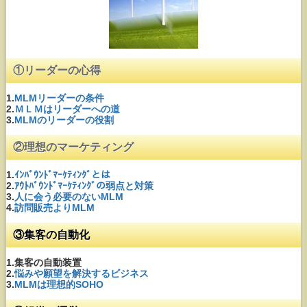
①リーダーの心得
1.
MLMリーダーの条件
2.
ＭＬＭはリーダーへの道
3.
MLMのリーダーの役割
②理想のマーケティング
1.
ｲﾝﾊﾞｳﾝﾄﾞﾏｰｹﾃｨﾝｸﾞとは
2.
ｱｳﾄﾊﾞｳﾝﾄﾞﾏｰｹﾃｨﾝｸﾞの弱点と対策
3.
人に会う必要のないMLM
4.
訪問販売よりMLM
③集客の自動化
1.集客の自動装置
2.
悩みや願望を解決するビジネス
3.
MLMは理想的SOHO