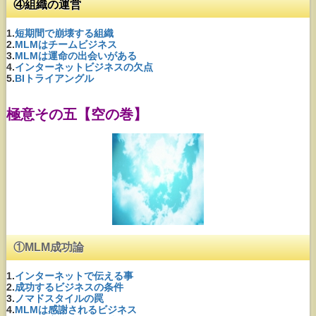
④組織の運営
1.
短期間で崩壊する組織
2.
MLMはチームビジネス
3.
MLMは運命の出会いがある
4.
インターネットビジネスの欠点
5.
BIトライアングル
極意その五【空の巻】
①MLM成功論
1.
インターネットで伝える事
2.
成功するビジネスの条件
3.
ノマドスタイルの罠
4.
MLMは感謝されるビジネス