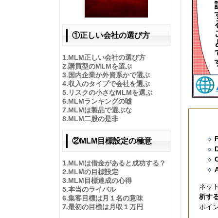
①正しい会社の選び方
1.
MLM正しい会社の選び方
2.
購買型のMLMを選ぶ
3.
国内企業か外資系かで選ぶ
4.
収入のタイプで会社を選ぶ
5.
リスクの小さなMLMを選ぶ
6.
MLMランキングの嘘
7.
MLMは製品で選ぶな
8.
MLM二股の是非
②MLM目標設定の極意
1.
MLMは借金があると成功する？
2.
MLMの目標設定
3.
MLM目標達成の心得
ネット
5.
本当のライバル
析す
6.
集客目標は月１名の意味
ポイ
7.
最初の目標は月収１万円