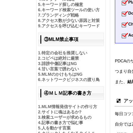
P
5.
キーワード探しの極意
6.
キーワード検索ツールの使い方
D
7.
ブランディング戦略
8.
アクセス数が少ない原因と対策
C
9.
アクセスを呼び込むキーワード
A
③MLM禁止事項
1.
特定の会社を推奨しない
2.
コピペは絶対に厳禁
PDCA
3.
誹謗中傷記事はNG
4.
甘い言葉で誘わない
つまり自
5.
MLMのかけもちはNG
6.
ネットワークビジネスの渡り鳥
また、
結
④ＭＬＭ記事の書き方
アッ
1.MLM情報発信サイトの作り方
2.
サイトに魂はあるか?
毎日コツ
3.
検索ユーザーが求めるもの
4.
記事の書き方で悩む事
自分では
5.
人を動かす言葉