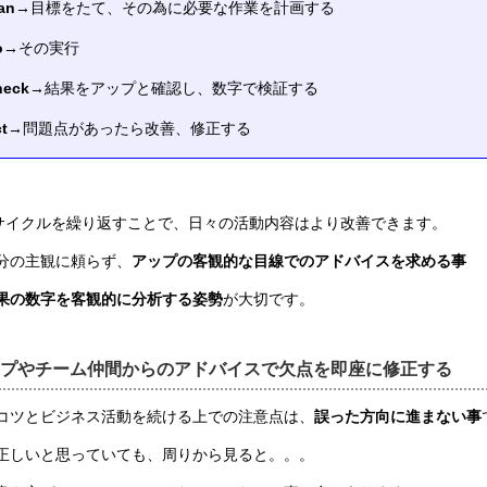
lan→
目標をたて、その為に必要な作業を計画する
o→
その実行
heck→
結果をアップと確認し、数字で検証する
ct→
問題点があったら改善、修正する
のサイクルを繰り返すことで、日々の活動内容はより改善できます。
分の主観に頼らず、
アップの客観的な目線でのアドバイスを求める事
果の数字を客観的に分析する姿勢
が大切です。
プやチーム仲間からのアドバイスで欠点を即座に修正する
コツとビジネス活動を続ける上での注意点は、
誤った方向に進まない事
正しいと思っていても、周りから見ると。。。