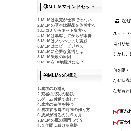
③ＭＬＭマインドセット
1.
MLMは販売が仕事ではない
なぜ
2.
MLMの基本は製品を体感する
3.
口コミからネット集客へ
ネットワ
4.
MLMは集客してからが本番
5.
MLMはノウハウより実践
遠回りせ
6.
MLMはコピービジネス
7.
MLMに必要な覚悟とは
しかし、
8.
MLM失敗の原因
9.
MLMを10年続けたら？
何を隠そ
④MLMの心構え
なぜ我流
1.
成功の心構え
なぜ言わ
2.
究極の成功の秘訣
3.
ゲーム感覚で楽しむ
4.
成功の確信を持つ
5.
成功する為の時間の作り方
言わ
6.
成果が出るのに６ヵ月
7.
MLMの魔の関門って？
言わ
8.
１年間は続ける覚悟