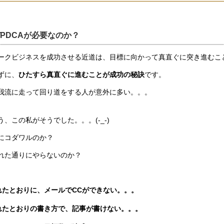
PDCAが必要なのか？
ークビジネスを成功させる近道は、目標に向かって真直ぐに突き進むこ
ずに、
ひたすら真直ぐに進むことが成功の秘訣
です。
我流に走って回り道をする人が意外に多い。。。
う、この私がそうでした。。。(-_-)ゞ
にコダワルのか？
れた通りにやらないのか？
れたとおりに、メールでCCができない。。。
れたとおりの書き方で、記事が書けない。。。