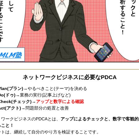
ネットワークビジネスに必要なPDCA
Plan(プラン)→
やるべきこと(テーマ)を決める
Do(ドゥ)→
業務の実行(記事上げなど)
Check(チェック)→
アップと数字による確認
Act(アクト)→
問題部分の処置と改善
ワークビジネスのPDCAとは、
アップによるチェックと、数字で客観的
ること！
ントは、継続して自分のやり方を検証することです。