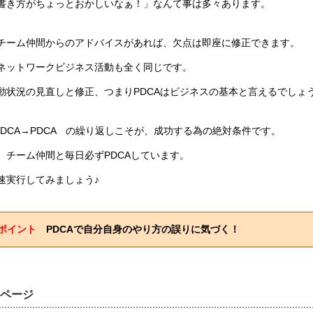
書き方がちょっとおかしいなぁ！」なんて事は多々あります。
チーム仲間からのアドバイスがあれば、欠点は即座に修正できます。
ネットワークビジネス活動も全く同じです。
動状況の見直しと修正、つまりPDCAはビジネスの基本と言えるでしょ
→PDCA→PDCA の繰り返しこそが、成功する為の絶対条件です。
、チーム仲間と毎日必ずPDCAしています。
速実行してみましょう♪
ポイント
PDCAで自分自身のやり方の誤りに気づく！
ページ