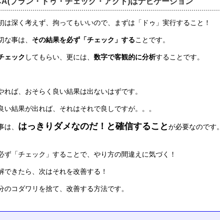
CA(プラン・ドゥ・チェック・アクト)はナビゲーション
初は深く考えず、拘ってもいいので、まずは「ドゥ」実行すること！
切な事は、
その結果を必ず「チェック」する
ことです。
チェック
してもらい、更には、
数字で客観的に分析
することです。
やれば、おそらく良い結果は出ないはずです。
良い結果が出れば、それはそれで良しですが。。。
はっきりダメなのだ！と確信すること
事は、
が必要なのです
必ず「チェック」することで、やり方の間違えに気づく！
解できたら、次はそれを改善する！
分のコダワリを捨て、改善する方法です。