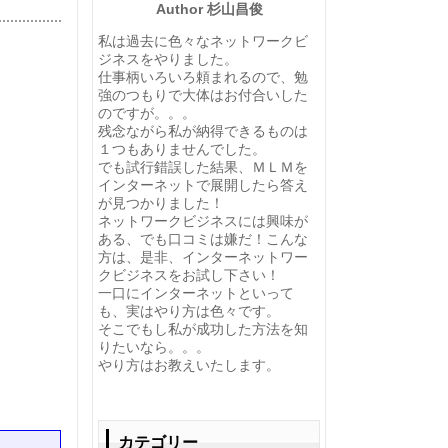
Author 杉山昌俊
私は過去に色々なネットワークビ
ジネスをやりました。
仕事柄いろいろ頼まれるので、勉
強のつもりで大体はお付合いした
のですが。。。
残念ながら私が納得できるものは
１つもありませんでした。
でも試行錯誤した結果、ＭＬＭを
インターネットで展開したら答え
が見つかりました！
ネットワークビジネスには興味が
ある、でも口コミは嫌だ！こんな
方は、是非、インターネットワー
。
クビジネスをお試し下さい！
一口にインターネットといって
も、実はやり方は色々です。
そこでもし私が成功した方法を知
りたいなら。。。
やり方はお教えいたします。
カテゴリー