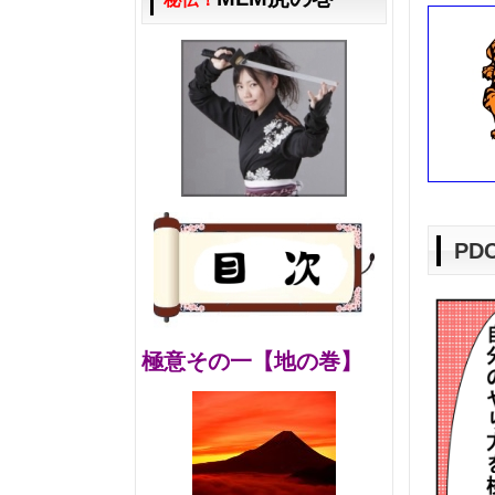
PD
極意その一【地の巻】