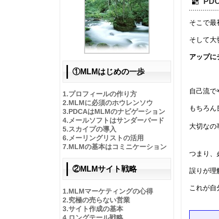
PD
そこで最
そして大
アップに
①MLMはじめの一歩
自己流で
1.
プロフィールの作り方
2.
MLMに必須のホウレンソウ
もちろん
3.
PDCAはMLMのナビゲーション
4.
メールソフトはサンダーバード
大切なの
5.
スカイプの導入
6.
メーリングリストの活用
7.
MLMの基本はコミニケーション
つまり、
②MLMサイト戦略
誤りが理
これが自
1.
MLMマーケティングの心得
2.
究極の売らない営業
3.
サイト作成の基本
4.
ロングテール戦略