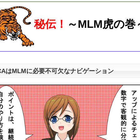
秘伝！
～MLM虎の巻
CAはMLMに必要不可欠なナビゲーション