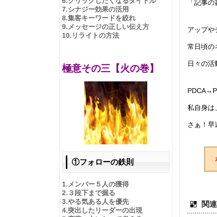
6.
クリックしたくなるタイトル
「記事の
7.
シナジー効果の活用
8.
集客キーワードを絞れ
9.
メッセージの正しい伝え方
アップや
10.
リライトの方法
常日頃の
日々の活
極意その三【火の巻】
PDCA
私自身は
さぁ！早
①フォローの鉄則
1.
メンバー５人の獲得
2.
３段下まで掘る
3.やる気ある人を優先
関連
4.
突出したリーダーの出現