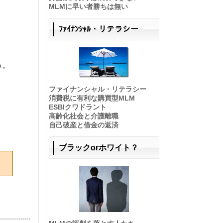
MLMに早い者勝ちは無い
ﾌｧｲﾅﾝｼｬﾙ・リテラシー
う。
ファイナンシャル・リテラシー
消費税に有利な購買型MLM
ESBIクワドラント
高齢化社会と介護離職
自己破産と借金の返済
ブラックorホワイト？