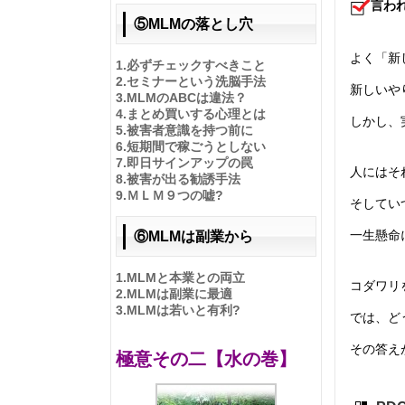
言わ
⑤MLMの落とし穴
よく「新
1.
必ずチェックすべきこと
2.
セミナーという洗脳手法
新しいや
3.
MLMのABCは違法？
4.
まとめ買いする心理とは
しかし、
5.
被害者意識を持つ前に
6.
短期間で稼ごうとしない
7.
即日サインアップの罠
人にはそ
8.
被害が出る勧誘手法
9.
ＭＬＭ９つの嘘?
そしてい
一生懸命
⑥MLMは副業から
1.
MLMと本業との両立
コダワリ
2.
MLMは副業に最適
3.
MLMは若いと有利?
では、ど
その答え
極意その二【水の巻】