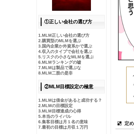
①正しい会社の選び方
1.
MLM正しい会社の選び方
2.
購買型のMLMを選ぶ
3.
国内企業か外資系かで選ぶ
4.
収入のタイプで会社を選ぶ
5.
リスクの小さなMLMを選ぶ
6.
MLMランキングの嘘
7.
MLMは製品で選ぶな
8.
MLM二股の是非
②MLM目標設定の極意
1.
MLMは借金があると成功する？
2.
MLMの目標設定
3.
MLM目標達成の心得
5.
本当のライバル
6.
集客目標は月１名の意味
定め
7.
最初の目標は月収１万円