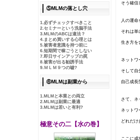
そう確信
⑤MLMの落とし穴
人の運命
1.
必ずチェックすべきこと
2.
セミナーという洗脳手法
それは単
3.
MLMのABCは違法？
4.
まとめ買いする心理とは
生き方を
5.
被害者意識を持つ前に
6.
短期間で稼ごうとしない
7.
即日サインアップの罠
ネットワ
8.
被害が出る勧誘手法
9.
ＭＬＭ９つの嘘?
そして自
自己成長
⑥MLMは副業から
1.
MLMと本業との両立
さて、ネ
2.
MLMは副業に最適
3.
MLMは若いと有利?
ネットワ
どれだけ
極意その二【水の巻】
ここに成