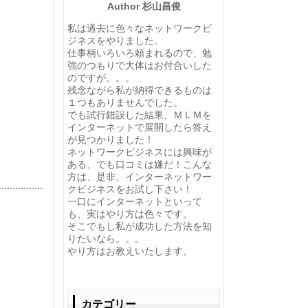
Author 杉山昌俊
私は過去に色々なネットワークビ
ジネスをやりました。
仕事柄いろいろ頼まれるので、勉
強のつもりで大体はお付合いした
のですが。。。
残念ながら私が納得できるものは
１つもありませんでした。
でも試行錯誤した結果、ＭＬＭを
インターネットで展開したら答え
が見つかりました！
ネットワークビジネスには興味が
ある、でも口コミは嫌だ！こんな
方は、是非、インターネットワー
クビジネスをお試し下さい！
一口にインターネットといって
も、実はやり方は色々です。
そこでもし私が成功した方法を知
りたいなら。。。
やり方はお教えいたします。
カテゴリー