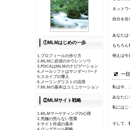
ネットワ
自分を信
あなたは
①MLMはじめの一歩
もちろん
例えば今
1.
プロフィールの作り方
2.
MLMに必須のホウレンソウ
3.
PDCAはMLMのナビゲーション
4.
メールソフトはサンダーバード
一日
5.
スカイプの導入
6.
メーリングリストの活用
私は今、
7.
MLMの基本はコミニケーション
あなたに
②MLMサイト戦略
私にはこ
1.
MLMマーケティングの心得
2.
究極の売らない営業
そして、
3.
サイト作成の基本
4.
ロングテール戦略