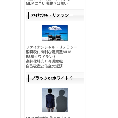
MLMに早い者勝ちは無い
ﾌｧｲﾅﾝｼｬﾙ・リテラシー
ファイナンシャル・リテラシー
消費税に有利な購買型MLM
ESBIクワドラント
高齢化社会と介護離職
自己破産と借金の返済
ブラックorホワイト？