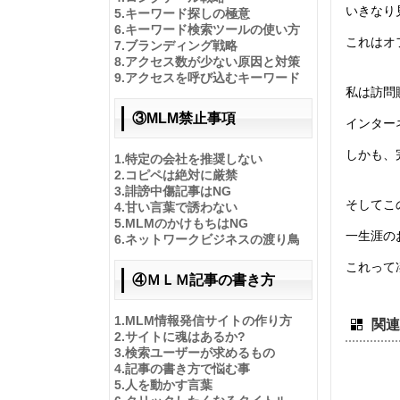
いきなり
5.
キーワード探しの極意
6.
キーワード検索ツールの使い方
これはオ
7.
ブランディング戦略
8.
アクセス数が少ない原因と対策
9.
アクセスを呼び込むキーワード
私は訪問
③MLM禁止事項
インター
しかも、
1.
特定の会社を推奨しない
2.
コピペは絶対に厳禁
3.
誹謗中傷記事はNG
そしてこ
4.
甘い言葉で誘わない
5.
MLMのかけもちはNG
一生涯の
6.
ネットワークビジネスの渡り鳥
これって
④ＭＬＭ記事の書き方
1.MLM情報発信サイトの作り方
関連
2.
サイトに魂はあるか?
3.
検索ユーザーが求めるもの
4.
記事の書き方で悩む事
5.
人を動かす言葉