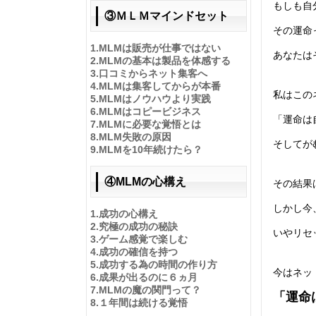
もしも自
③ＭＬＭマインドセット
その運命
1.
MLMは販売が仕事ではない
あなたは
2.
MLMの基本は製品を体感する
3.
口コミからネット集客へ
4.
MLMは集客してからが本番
私はこの
5.
MLMはノウハウより実践
6.
MLMはコピービジネス
「運命は
7.
MLMに必要な覚悟とは
8.
MLM失敗の原因
そしてが
9.
MLMを10年続けたら？
④MLMの心構え
その結果
しかし今
1.
成功の心構え
2.
究極の成功の秘訣
いやリセ
3.
ゲーム感覚で楽しむ
4.
成功の確信を持つ
5.
成功する為の時間の作り方
今はネッ
6.
成果が出るのに６ヵ月
7.
MLMの魔の関門って？
「運命
8.
１年間は続ける覚悟