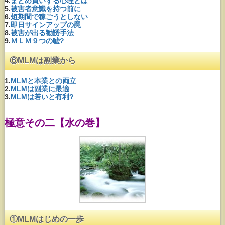
4.
まとめ買いする心理とは
5.
被害者意識を持つ前に
6.
短期間で稼ごうとしない
7.
即日サインアップの罠
8.
被害が出る勧誘手法
9.
ＭＬＭ９つの嘘?
⑥MLMは副業から
1.
MLMと本業との両立
2.
MLMは副業に最適
3.
MLMは若いと有利?
極意その二【水の巻】
①MLMはじめの一歩