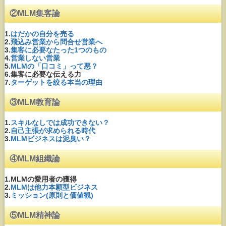
②MLM集客論
1.
はだかの自分を売る
2.
飛込み営業から問合せ営業へ
3.
集客に必要なたった1つのもの
4.
営業しない営業
5.
MLMの「口コミ」って悪？
6.集客に必要な伝える力
7.
ターゲットを絞る本当の理由
③MLM教育論
1.
スキルなしでは成功できない？
2.
自己主張が求められる時代
3.
MLMビジネスは泥臭い？
④MLM組織論
1.MLMの愛用者の獲得
2.
MLMは他力本願型ビジネス
3.
ミッション(原則と価値観)
⑤MLM精神論