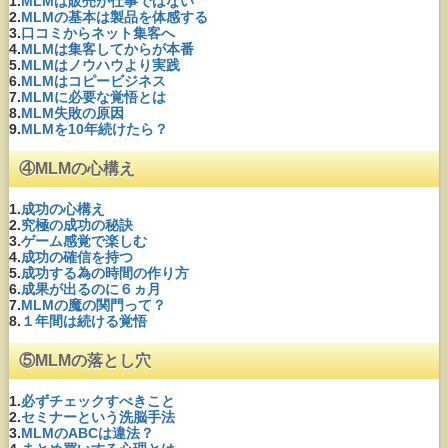
1.
MLMは販売が仕事ではない
2.
MLMの基本は製品を体感する
3.
口コミからネット集客へ
4.
MLMは集客してからが本番
5.
MLMはノウハウより実践
6.
MLMはコピービジネス
7.
MLMに必要な覚悟とは
8.
MLM失敗の原因
9.
MLMを10年続けたら？
④MLMの心構え
1.
成功の心構え
2.
究極の成功の秘訣
3.
ゲーム感覚で楽しむ
4.
成功の確信を持つ
5.
成功する為の時間の作り方
6.
成果が出るのに６ヵ月
7.
MLMの魔の関門って？
8.
１年間は続ける覚悟
⑤MLMの落とし穴
1.
必ずチェックすべきこと
2.
セミナーという洗脳手法
3.
MLMのABCは違法？