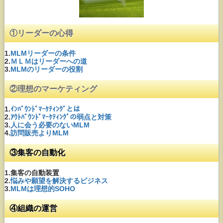
①リーダーの心得
1.
MLMリーダーの条件
2.
ＭＬＭはリーダーへの道
3.
MLMのリーダーの役割
②理想のマーケティング
1.
ｲﾝﾊﾞｳﾝﾄﾞﾏｰｹﾃｨﾝｸﾞとは
2.
ｱｳﾄﾊﾞｳﾝﾄﾞﾏｰｹﾃｨﾝｸﾞの弱点と対策
3.
人に会う必要のないMLM
4.
訪問販売よりMLM
③集客の自動化
1.集客の自動装置
2.
悩みや願望を解決するビジネス
3.
MLMは理想的SOHO
④組織の運営