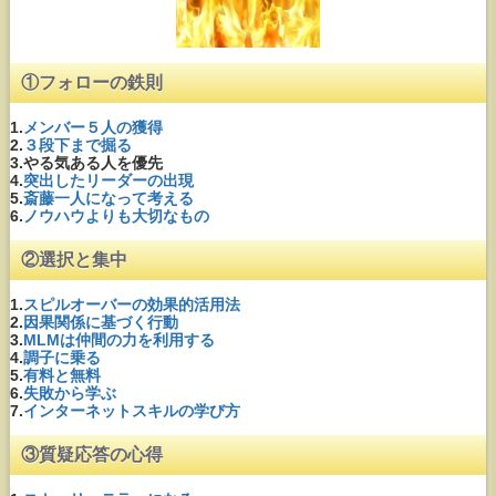
①フォローの鉄則
1.
メンバー５人の獲得
2.
３段下まで掘る
3.やる気ある人を優先
4.
突出したリーダーの出現
5.
斎藤一人になって考える
6.
ノウハウよりも大切なもの
②選択と集中
1.
スピルオーバーの効果的活用法
2.
因果関係に基づく行動
3.
MLMは仲間の力を利用する
4.
調子に乗る
5.
有料と無料
6.
失敗から学ぶ
7.
インターネットスキルの学び方
③質疑応答の心得