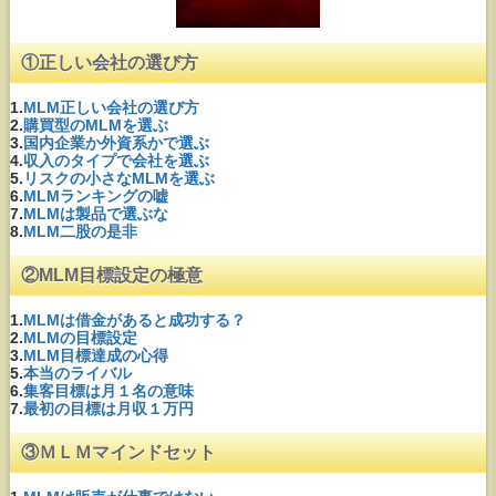
①正しい会社の選び方
1.
MLM正しい会社の選び方
2.
購買型のMLMを選ぶ
3.
国内企業か外資系かで選ぶ
4.
収入のタイプで会社を選ぶ
5.
リスクの小さなMLMを選ぶ
6.
MLMランキングの嘘
7.
MLMは製品で選ぶな
8.
MLM二股の是非
②MLM目標設定の極意
1.
MLMは借金があると成功する？
2.
MLMの目標設定
3.
MLM目標達成の心得
5.
本当のライバル
6.
集客目標は月１名の意味
7.
最初の目標は月収１万円
③ＭＬＭマインドセット