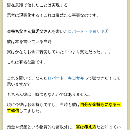
潜在意識で信じたことは実現する！
思考は現実化する！これは厳然たる事実なのです。
金持ち父さん貧乏父さん
を書いた
ロバート・キヨサキ
氏
彼は本を書いている当時
実はかなりお金に苦労していた！つまり貧乏だった。。。
これは有名な話です。
これを聞いて、なんだ
ロバート・キヨサキ
って嘘つきだ！って
思いますか?
もちろん彼は、嘘つきなんかではありません。
現に今彼はお金持ちですし、当時も彼は
自分が金持ちになるっ
て確信
してました。
預金や資産という物質的な富以外に、
富は考え方
だと知ってい