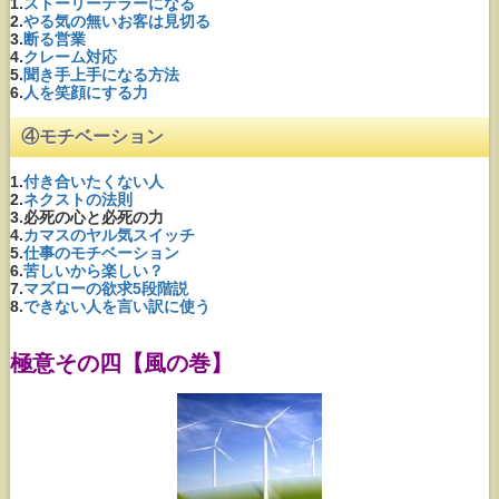
1.
ストーリーテラーになる
2.
やる気の無いお客は見切る
3.
断る営業
4.
クレーム対応
5.
聞き手上手になる方法
6.
人を笑顔にする力
④モチベーション
1.
付き合いたくない人
2.
ネクストの法則
3.必死の心と必死の力
4.
カマスのヤル気スイッチ
5.
仕事のモチベーション
6.
苦しいから楽しい？
7.
マズローの欲求5段階説
8.
できない人を言い訳に使う
極意その四【風の巻】