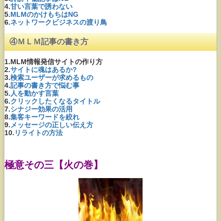
4.
甘い言葉で誘わない
5.
MLMのかけもちはNG
6.
ネットワークビジネスの渡り鳥
④ＭＬＭ記事の書き方
1.MLM情報発信サイトの作り方
2.
サイトに魂はあるか?
3.
検索ユーザーが求めるもの
4.
記事の書き方で悩む事
5.
人を動かす言葉
6.
クリックしたくなるタイトル
7.
シナジー効果の活用
8.
集客キーワードを絞れ
9.
メッセージの正しい伝え方
10.
リライトの方法
極意その三【火の巻】