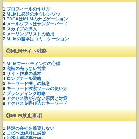
1.
プロフィールの作り方
2.
MLMに必須のホウレンソウ
3.
PDCAはMLMのナビゲーション
4.
メールソフトはサンダーバード
5.
スカイプの導入
6.
メーリングリストの活用
7.
MLMの基本はコミニケーション
②MLMサイト戦略
1.
MLMマーケティングの心得
2.
究極の売らない営業
3.
サイト作成の基本
4.
ロングテール戦略
5.
キーワード探しの極意
6.
キーワード検索ツールの使い方
7.
ブランディング戦略
8.
アクセス数が少ない原因と対策
9.
アクセスを呼び込むキーワード
③MLM禁止事項
1.
特定の会社を推奨しない
2.
コピペは絶対に厳禁
3.
誹謗中傷記事はNG