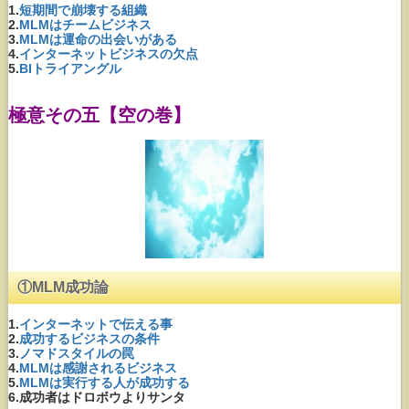
1.
短期間で崩壊する組織
2.
MLMはチームビジネス
3.
MLMは運命の出会いがある
4.
インターネットビジネスの欠点
5.
BIトライアングル
極意その五【空の巻】
①MLM成功論
1.
インターネットで伝える事
2.
成功するビジネスの条件
3.
ノマドスタイルの罠
4.
MLMは感謝されるビジネス
5.
MLMは実行する人が成功する
6.成功者はドロボウよりサンタ